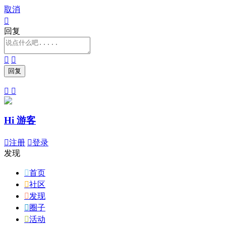
取消

回复




Hi 游客

注册

登录
发现

首页

社区

发现

圈子

活动