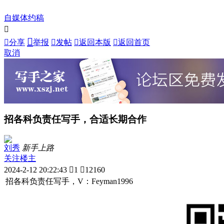
自媒体约稿



分享
举报

发帖

返回本版

返回首页
取消
招各科负责任写手，合适长期合作
刘秀
新手上路
关注楼主
2024-2-12 20:22:43

1

12160
招各科负责任写手，V：Feyman1996