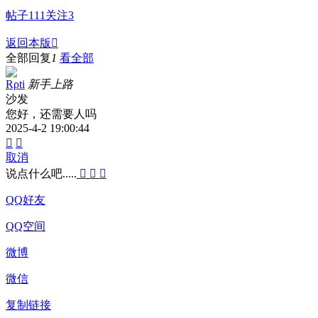
帖子
111
关注
3
返回本版

全部回复
1
看全部
Rρti
新手上路
沙发
您好，还需要人吗
2025-4-2 19:00:44


取消
说点什么吧.....



QQ好友
QQ空间
微博
微信
复制链接