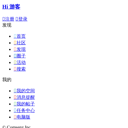
Hi 游客

注册

登录
发现

首页

社区

发现

圈子

活动

搜索
我的

我的空间

消息提醒

我的帖子

任务中心

电脑版
© Comsenz Inc.