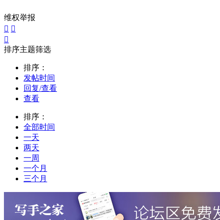
维权举报



排序主题筛选
排序：
发帖时间
回复/查看
查看
排序：
全部时间
一天
两天
一周
一个月
三个月