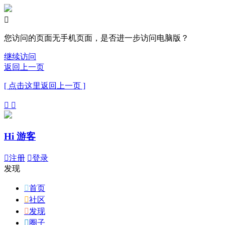

您访问的页面无手机页面，是否进一步访问电脑版？
继续访问
返回上一页
[ 点击这里返回上一页 ]


Hi 游客

注册

登录
发现

首页

社区

发现

圈子