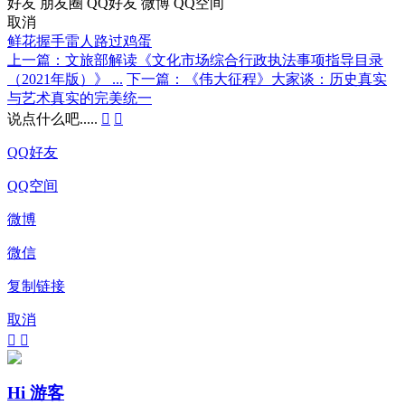
好友
朋友圈
QQ好友
微博
QQ空间
取消
鲜花
握手
雷人
路过
鸡蛋
上一篇：文旅部解读《文化市场综合行政执法事项指导目录
（2021年版）》 ...
下一篇：《伟大征程》大家谈：历史真实
与艺术真实的完美统一
说点什么吧.....


QQ好友
QQ空间
微博
微信
复制链接
取消


Hi 游客