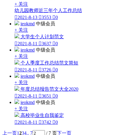
+ 关注
幼儿园教师近三年个人工作总结

2021-8-13

3553

0
ieokmd
中级会员
+ 关注
大学生个人计划范文

2021-8-11

3637

0
ieokmd
中级会员
+ 关注
个人季度工作总结范文简短

2021-8-11

3726

0
ieokmd
中级会员
+ 关注
年度总结报告范文大全2020

2021-8-11

3651

0
ieokmd
中级会员
+ 关注
高校毕业生自我鉴定

2021-8-11

3742

0
上一页
1
2
3
4
.. 7
/ 7 页
下一页