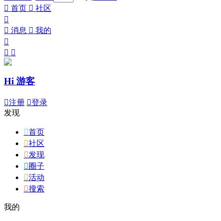

首页

社区


消息

我的



Hi 游客

注册

登录
发现

首页

社区

发现

圈子

活动

搜索
我的