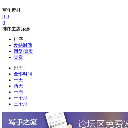
写作素材



排序主题筛选
排序：
发帖时间
回复/查看
查看
排序：
全部时间
一天
两天
一周
一个月
三个月