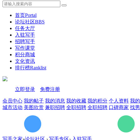
首页
Portal
论坛社区
BBS
任务大厅
入驻写手
招聘写手
写作课堂
积分商城
文化资讯
排行榜
Ranklist
立即登录
免费注册
会员中心
我的帖子
我的消息
我的收藏
我的积分
个人资料
我的
城市活动
美图欣赏
兼职招聘
全职招聘
全职招聘
口碑商家
找男
写手之家
»
论坛社区
›
写手专区
›
入驻写手