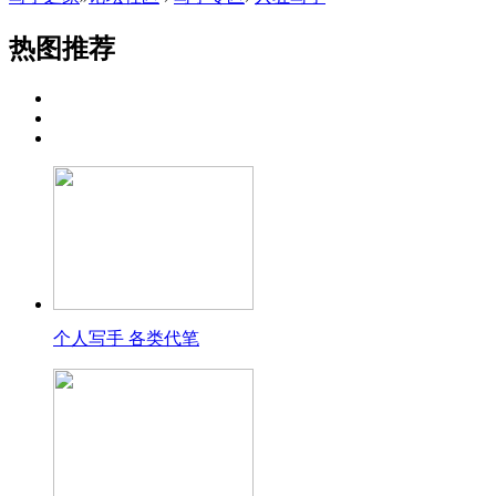
自媒体约稿
出版约稿
征文约稿
自
直播短视频
企业约稿
其他约稿
原
热图
推荐
个人写手 各类代笔