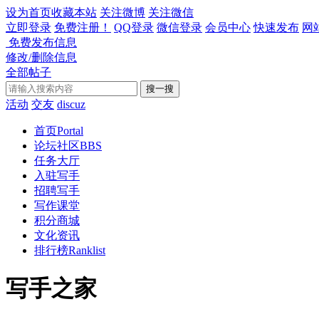
设为首页
收藏本站
关注微博
关注微信
立即登录
免费注册！
QQ登录
微信登录
会员中心
快速发布
网
免费发布信息
修改/删除信息
全部帖子
搜一搜
活动
交友
discuz
首页
Portal
论坛社区
BBS
任务大厅
入驻写手
招聘写手
写作课堂
积分商城
文化资讯
排行榜
Ranklist
写手之家