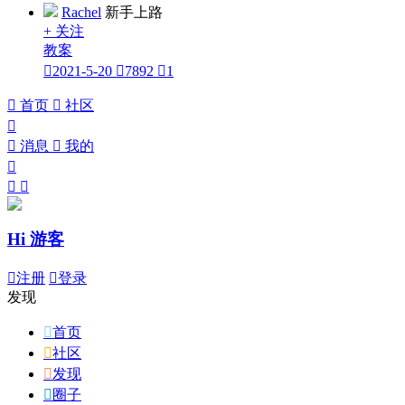
Rachel
新手上路
+ 关注
教案

2021-5-20

7892

1

首页

社区


消息

我的



Hi 游客

注册

登录
发现

首页

社区

发现

圈子