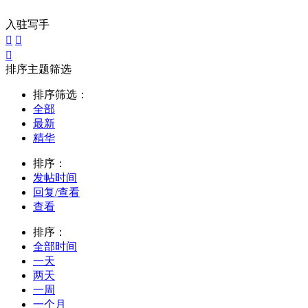
入驻写手



排序主题筛选
排序筛选：
全部
最新
精华
排序：
发帖时间
回复/查看
查看
排序：
全部时间
一天
两天
一周
一个月